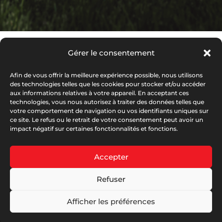
Gérer le consentement
Afin de vous offrir la meilleure expérience possible, nous utilisons
Adresse
des technologies telles que les cookies pour stocker et/ou accéder
aux informations relatives à votre appareil. En acceptant ces
technologies, vous nous autorisez à traiter des données telles que
142 rue du Président Poincaré, 57340
votre comportement de navigation ou vos identifiants uniques sur
ce site. Le refus ou le retrait de votre consentement peut avoir un
MORHANGE
impact négatif sur certaines fonctionnalités et fonctions.
Accepter
Refuser
Afficher les préférences
© Serplaste 2026 | Créé par
Antoine PERRY
|
RGPD
|