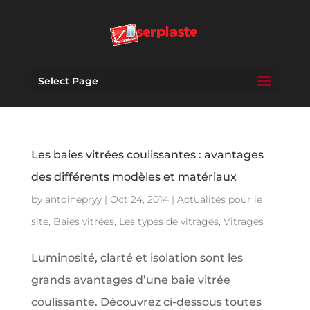
Select Page
Les baies vitrées coulissantes : avantages
des différents modèles et matériaux
by
antoinepryy
|
Oct 24, 2014
|
Actualités pour le
site
,
Baies vitrées
,
Les types de vitrages
,
Vitrages
Luminosité, clarté et isolation sont les
grands avantages d’une baie vitrée
coulissante. Découvrez ci-dessous toutes