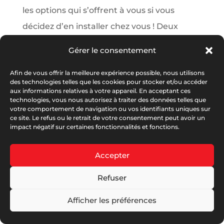
les options qui s’offrent à vous si vous
décidez d’en installer chez vous ! Deux
modèles d’ouverture Baie coulissante Baie
Gérer le consentement
coulissante à galandage (les...
Afin de vous offrir la meilleure expérience possible, nous utilisons
des technologies telles que les cookies pour stocker et/ou accéder
aux informations relatives à votre appareil. En acceptant ces
technologies, vous nous autorisez à traiter des données telles que
votre comportement de navigation ou vos identifiants uniques sur
ce site. Le refus ou le retrait de votre consentement peut avoir un
impact négatif sur certaines fonctionnalités et fonctions.
© Serplaste 2026 | Créé par
Antoine PERRY
|
RGPD
|
Accepter
Mentions Légales
|
C.G.V Serplaste
|
C.G.V Serbois
|
Refuser
Garanties Et Notices
|
DOP
|
Nos Partenaires
Afficher les préférences