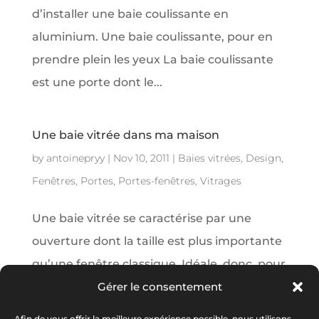
d’installer une baie coulissante en
aluminium. Une baie coulissante, pour en
prendre plein les yeux La baie coulissante
est une porte dont le...
Une baie vitrée dans ma maison
by
antoinepryy
|
Nov 10, 2011
|
Baies vitrées
,
Design
,
Fenêtres
,
Portes
,
Portes-fenêtres
,
Vitrages
Une baie vitrée se caractérise par une
ouverture dont la taille est plus importante
qu’une fenêtre classique. Idéale, donc, pour
apporter de la lumière à une pièce ou pour
Gérer le consentement
créer un style atelier. La baie vitrée est
Afin de vous offrir la meilleure expérience possible, nous utilisons