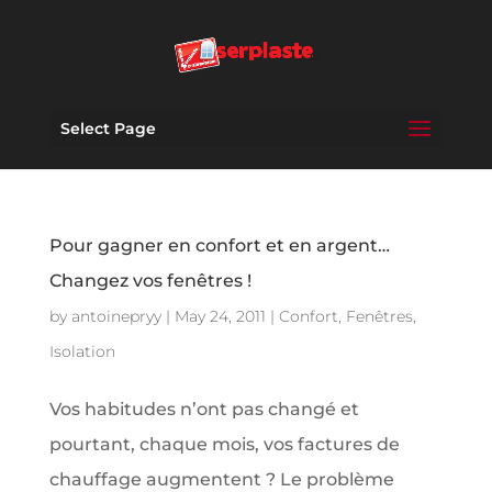
Select Page
Pour gagner en confort et en argent…
Changez vos fenêtres !
by
antoinepryy
|
May 24, 2011
|
Confort
,
Fenêtres
,
Isolation
Vos habitudes n’ont pas changé et
pourtant, chaque mois, vos factures de
chauffage augmentent ? Le problème