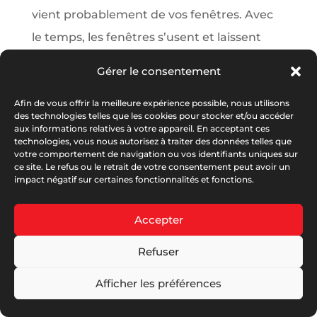
vient probablement de vos fenêtres. Avec
le temps, les fenêtres s’usent et laissent
entrer l’humidité, le froid et le bruit dans
Gérer le consentement
votre « chez vous »....
Afin de vous offrir la meilleure expérience possible, nous utilisons
des technologies telles que les cookies pour stocker et/ou accéder
aux informations relatives à votre appareil. En acceptant ces
technologies, vous nous autorisez à traiter des données telles que
votre comportement de navigation ou vos identifiants uniques sur
ce site. Le refus ou le retrait de votre consentement peut avoir un
impact négatif sur certaines fonctionnalités et fonctions.
© Serplaste 2026 | Créé par
Antoine PERRY
|
RGPD
|
Accepter
Mentions Légales
|
C.G.V Serplaste
|
C.G.V Serbois
|
Refuser
Garanties Et Notices
|
DOP
|
Nos Partenaires
Afficher les préférences