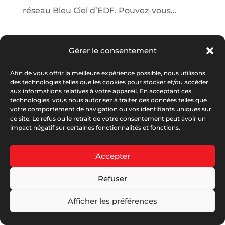
réseau Bleu Ciel d’EDF. Pouvez-vous...
Next Entries »
Gérer le consentement
Afin de vous offrir la meilleure expérience possible, nous utilisons
des technologies telles que les cookies pour stocker et/ou accéder
aux informations relatives à votre appareil. En acceptant ces
technologies, vous nous autorisez à traiter des données telles que
votre comportement de navigation ou vos identifiants uniques sur
ce site. Le refus ou le retrait de votre consentement peut avoir un
© Serplaste 2026 | Créé par
Antoine PERRY
|
RGPD
|
impact négatif sur certaines fonctionnalités et fonctions.
Mentions Légales
|
C.G.V Serplaste
|
C.G.V Serbois
|
Garanties Et Notices
|
DOP
|
Nos Partenaires
Accepter
Refuser
Afficher les préférences