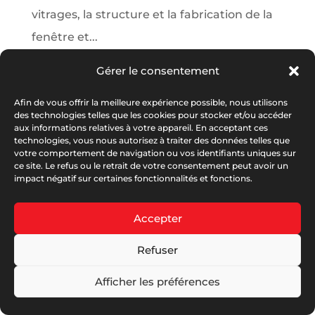
vitrages, la structure et la fabrication de la
fenêtre et...
Gérer le consentement
Afin de vous offrir la meilleure expérience possible, nous utilisons
des technologies telles que les cookies pour stocker et/ou accéder
aux informations relatives à votre appareil. En acceptant ces
technologies, vous nous autorisez à traiter des données telles que
votre comportement de navigation ou vos identifiants uniques sur
ce site. Le refus ou le retrait de votre consentement peut avoir un
© Serplaste 2026 | Créé par
Antoine PERRY
|
RGPD
|
impact négatif sur certaines fonctionnalités et fonctions.
Mentions Légales
|
C.G.V Serplaste
|
C.G.V Serbois
|
Garanties Et Notices
|
DOP
|
Nos Partenaires
Accepter
Refuser
Afficher les préférences