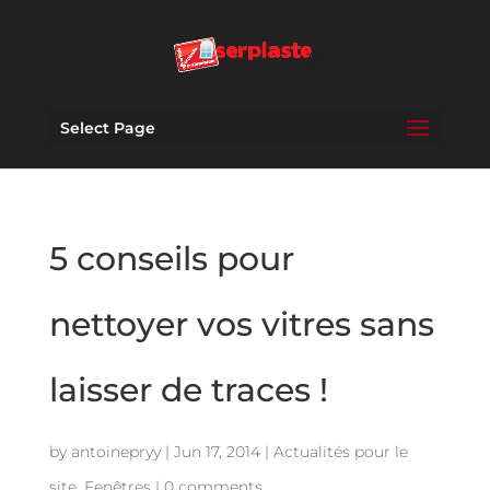
Select Page
5 conseils pour
nettoyer vos vitres sans
laisser de traces !
by
antoinepryy
|
Jun 17, 2014
|
Actualités pour le
site
,
Fenêtres
|
0 comments