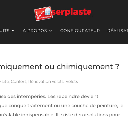
UITS
A PROPOS
CONFIGURATEUR
RÉALISA
ermiquement ou chimiquement ?
 site
,
Confort
,
Rénovation volets
,
Volets
ause des intempéries. Les repeindre devient
n quelconque traitement ou une couche de peinture, le
réalable indispensable. Il existe deux solutions pour...