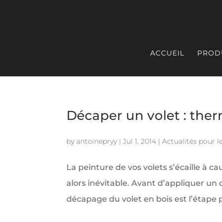
ACCUEIL
PROD
Décaper un volet : th
by
antoinepryy
|
Jul 1, 2014
|
Actualités pour le
La peinture de vos volets s’écaille à c
alors inévitable. Avant d’appliquer u
décapage du volet en bois est l’étape p