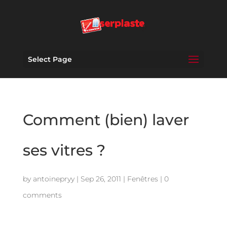
Select Page
Comment (bien) laver
ses vitres ?
by
antoinepryy
|
Sep 26, 2011
|
Fenêtres
|
0
comments