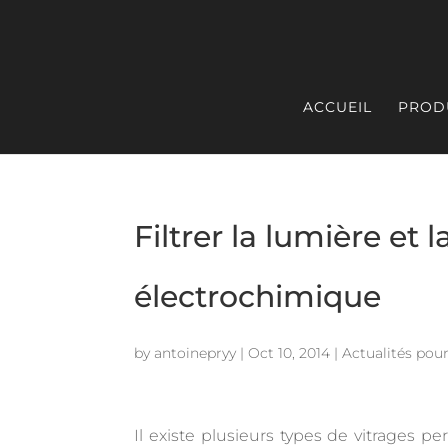
ACCUEIL
PROD
Filtrer la lumière et 
électrochimique
by
antoinepryy
|
Oct 10, 2014
|
Actualités pour
Il existe plusieurs types de vitrages pe