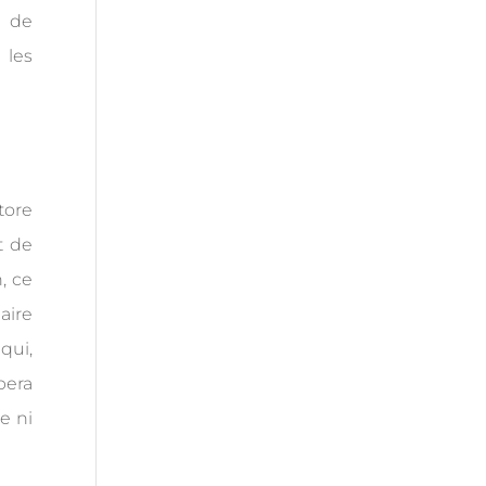
e de
 les
tore
t de
, ce
aire
qui,
pera
e ni