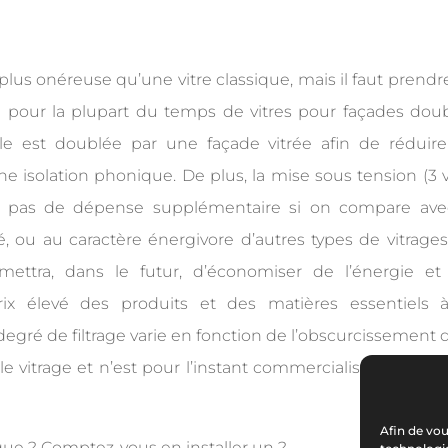
est plus onéreuse qu’une vitre classique, mais il faut prend
e pour la plupart du temps de vitres pour façades doub
elle est doublée par une façade vitrée afin de réduire
e isolation phonique. De plus, la mise sous tension (3 v
it pas de dépense supplémentaire si on compare ave
, ou au caractère énergivore d’autres types de vitrages
mettra, dans le futur, d’économiser de l’énergie et
ix élevé des produits et des matières essentiels 
 degré de filtrage varie en fonction de l’obscurcissement d
le vitrage et n’est pour l’instant commercialisé que pour
Afin de vou
ue ? Comptez-vous en installer un ?