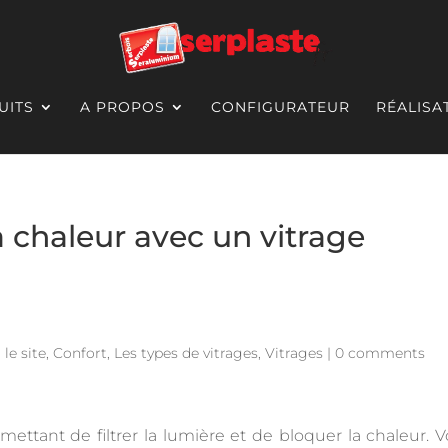
UITS
A PROPOS
CONFIGURATEUR
RÉALISA
la chaleur avec un vitrage
 le site
,
Confort
,
Les types de vitrages
,
Vitrages
|
0 comments
rmettant de filtrer la lumière et de bloquer la chaleur. Vo