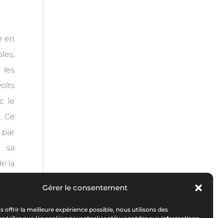
re en
les,
 les
olts
c le
. Ce
 par
à sa
e la
 les
Gérer le consentement
s offrir la meilleure expérience possible, nous utilisons des