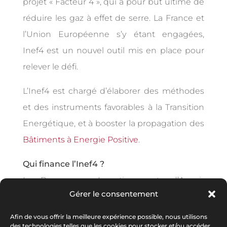
projet « Facteur 4 », qui a pour but ultime de
réduire les gaz à effet de serre. La France et
l’Union Européenne s’y étant engagées,
Inef4 est un nouvel outil mis en place pour
relever le défi.
L’Inef4 est chargé d’élaborer des méthodes
et des instruments favorables à la Transition
Energétique, et à booster la propagation des
Bâtiments à Energie Positive
.
Qui finance l’Inef4 ?
Le Programme Investissements d’Avenir
Gérer le consentement
(lancé par le gouvernement), la région
Aquitaine et le secteur privé ont levé des
Afin de vous offrir la meilleure expérience possible, nous utilisons
des technologies telles que les cookies pour stocker et/ou accéder