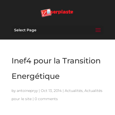
Select Page
Inef4 pour la Transition
Energétique
by
antoinepryy
|
Oct 13, 2014
|
Actualités
,
Actualités
pour le site
|
0 comments