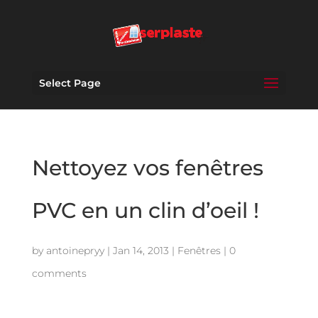
Select Page
Nettoyez vos fenêtres
PVC en un clin d’oeil !
by
antoinepryy
|
Jan 14, 2013
|
Fenêtres
|
0
comments