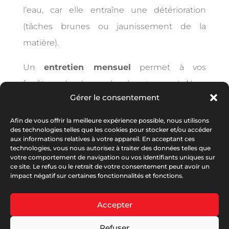
l’eau, car elle entraîne une détérioration
(tâches brunes ou jaunissement de la
matière).
Un
entretien mensuel
permet à vos
fenêtres de durer plus longtemps ! Alors,
Gérer le consentement
profitez de nos conseils et chouchoutez vos
fenêtres PVC pour une maison saine et
Afin de vous offrir la meilleure expérience possible, nous utilisons
des technologies telles que les cookies pour stocker et/ou accéder
propre !
aux informations relatives à votre appareil. En acceptant ces
technologies, vous nous autorisez à traiter des données telles que
votre comportement de navigation ou vos identifiants uniques sur
ce site. Le refus ou le retrait de votre consentement peut avoir un
impact négatif sur certaines fonctionnalités et fonctions.
Accepter
© Serplaste 2026 | Créé par
Antoine PERRY
|
RGPD
|
Refuser