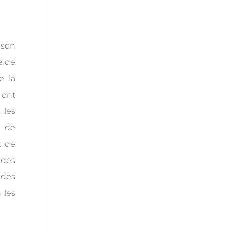
 son
e de
e la
 ont
 les
n de
x de
 des
 des
 les