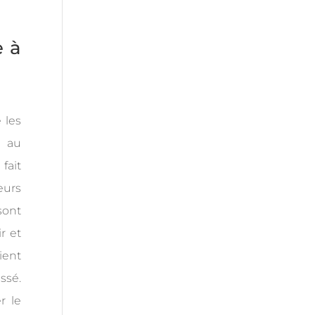
e à
 les
s au
fait
eurs
sont
r et
ient
ssé.
r le