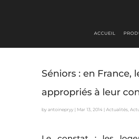
ACCUEIL
PROD
Séniors : en France,
appropriés à leur co
by
antoinepryy
|
Mar 13, 2014
|
Actualités
,
Actu
Le constat : les log