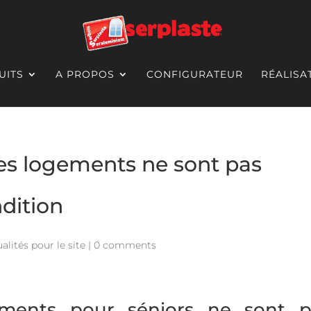
UITS
A PROPOS
CONFIGURATEUR
RÉALISA
 les logements ne sont pas
ndition
alités pour le site
|
0 comments
ements pour séniors ne sont p