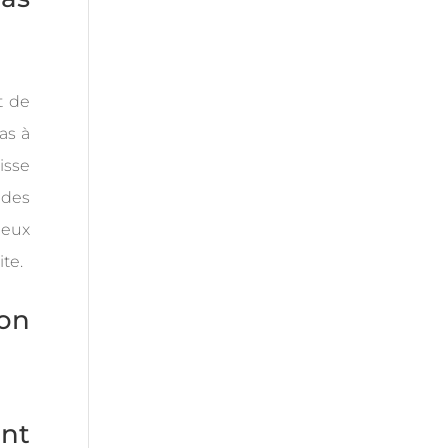
t de
as à
isse
 des
deux
te.
ont