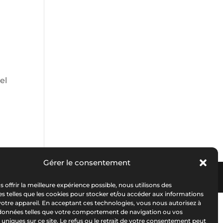
el
Gérer le consentement
s Et Notices
|
DOP
|
Nos Partenaires
s offrir la meilleure expérience possible, nous utilisons des
s telles que les cookies pour stocker et/ou accéder aux informations
 votre appareil. En acceptant ces technologies, vous nous autorisez à
s données telles que votre comportement de navigation ou vos
s uniques sur ce site. Le refus ou le retrait de votre consentement peut