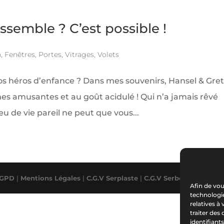
semble ? C’est possible !
n
,
Fenêtres
,
Portes
,
Vitrages
,
Volets
s héros d’enfance ? Dans mes souvenirs, Hansel & Gret
es amusantes et au goût acidulé ! Qui n’a jamais rêvé
eu de vie pareil ne peut que vous...
GPD
|
Mentions Légales
|
C.G.V Serplaste
|
C.G.V Serbois
|
Garantie
Afin de vou
technologie
relatives à
traiter de
identifiant