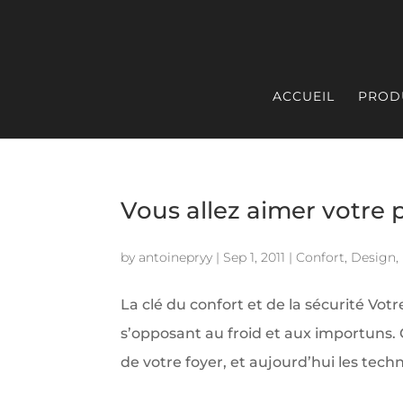
ACCUEIL
PROD
Vous allez aimer votre p
by
antoinepryy
|
Sep 1, 2011
|
Confort
,
Design
,
La clé du confort et de la sécurité Vot
s’opposant au froid et aux importuns. C
de votre foyer, et aujourd’hui les tech