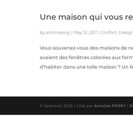
Une maison qui vous res
by
antoinepryy
|
May 12, 2011
|
Confort
,
Desig
Vous souvenez-vous des maisons de no
avaient des fenêtres colorées aux form
d’habiter dans une telle maison ? Un li
© Serplaste 2026 | Créé par
Antoine PERRY
|
R