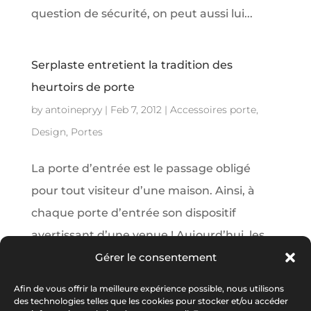
question de sécurité, on peut aussi lui...
Serplaste entretient la tradition des
heurtoirs de porte
by
antoinepryy
|
Feb 7, 2012
|
Accessoires porte
,
Design
,
Portes
La porte d’entrée est le passage obligé
pour tout visiteur d’une maison. Ainsi, à
chaque porte d’entrée son dispositif
avertissant d’une venue ! Aujourd’hui, les
sonnettes électriques ou électroniques sont
Gérer le consentement
dominantes, mais traditionnellement les
Afin de vous offrir la meilleure expérience possible, nous utilisons
portes...
des technologies telles que les cookies pour stocker et/ou accéder