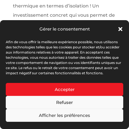
thermique en termes d’isolation ! Un
investissement concret qui vous permet de
rester au frais l’été, et de réaliser des
Gérer le consentement
économies de...
Afin de vous offrir la meilleure expérience possible, nous utilisons
des technologies telles que les cookies pour stocker et/ou accéder
aux informations relatives à votre appareil. En acceptant ces
technologies, vous nous autorisez à traiter des données telles que
votre comportement de navigation ou vos identifiants uniques sur
ce site. Le refus ou le retrait de votre consentement peut avoir un
impact négatif sur certaines fonctionnalités et fonctions.
© Serplaste 2026 | Créé par
Antoine PERRY
|
RGPD
|
Accepter
Mentions Légales
|
C.G.V Serplaste
|
C.G.V Serbois
|
Refuser
Garanties Et Notices
|
DOP
|
Nos Partenaires
Afficher les préférences