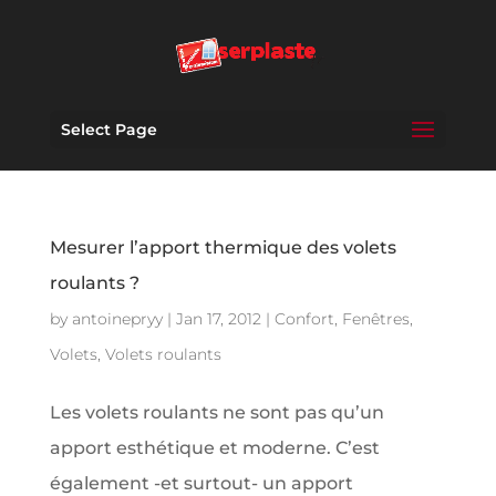
Select Page
Mesurer l’apport thermique des volets
roulants ?
by
antoinepryy
|
Jan 17, 2012
|
Confort
,
Fenêtres
,
Volets
,
Volets roulants
Les volets roulants ne sont pas qu’un
apport esthétique et moderne. C’est
également -et surtout- un apport