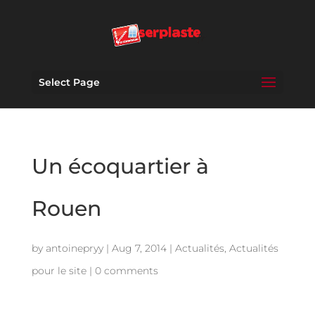
Select Page
Un écoquartier à
Rouen
by
antoinepryy
|
Aug 7, 2014
|
Actualités
,
Actualités
pour le site
|
0 comments