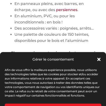
En panneaux pleins, avec barres, en
écharpe, ou avec des
persiennes
.
En aluminium, PVC, ou pour les
inconditionnels : en bois !
Des accessoires variés : poignées, arrêts…
Une palette de couleurs de 150 teintes,
disponibles pour le bois et l’aluminium
Chaque maison est unique, c’est pourquoi
Gérer le consentement
nous tenons à apporter une réponse
personnalisée à chaque demande.
Afin de vous offrir la meilleure expérience possible, nous utilisons
des technologies telles que les cookies pour stocker et/ou accéder
N’hésitez pas à nous contacter !
aux informations relatives à votre appareil. En acceptant ces
technologies, vous nous autorisez à traiter des données telles que
votre comportement de navigation ou vos identifiants uniques sur
ce site. Le refus ou le retrait de votre consentement peut avoir un
impact négatif sur certaines fonctionnalités et fonctions.