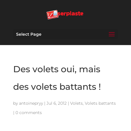
Select Page
Des volets oui, mais
des volets battants !
by
antoinepryy
|
Jul 6, 2012
|
Volets
,
Volets battants
|
0 comments